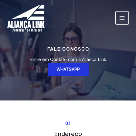
Ir
para
o
MAI
conteúdo
MEN
FALE CONOSCO
Entre em Contato com a Aliança Link
WHATSAPP
01
Endereço