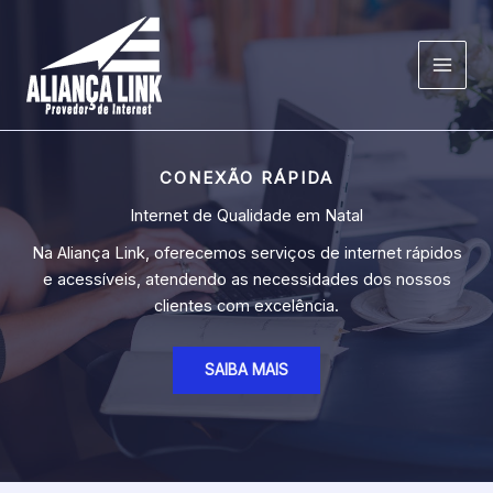
Ir
para
o
MAI
conteúdo
MEN
CONEXÃO RÁPIDA
Internet de Qualidade em Natal
Na Aliança Link, oferecemos serviços de internet rápidos
e acessíveis, atendendo as necessidades dos nossos
clientes com excelência.
SAIBA MAIS